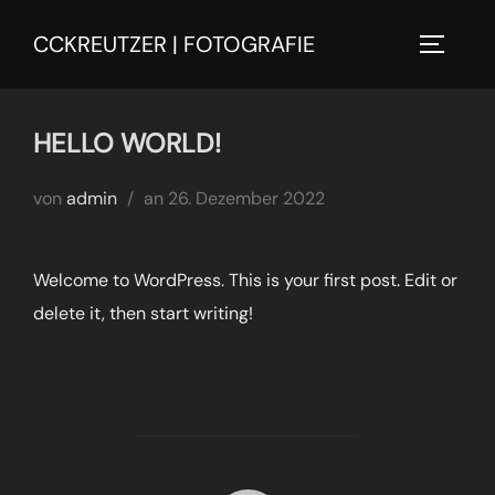
Zu
CCKREUTZER | FOTOGRAFIE
Inhalten
SEITEN
springen
HELLO WORLD!
Veröffentlicht
von
admin
an
26. Dezember 2022
am
Welcome to WordPress. This is your first post. Edit or
delete it, then start writing!